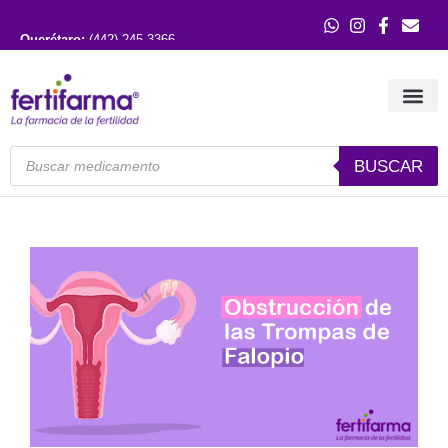
Querétaro:
(442) 245 3366
Guadalajara:
(33) 3121 0515
BUSCAR