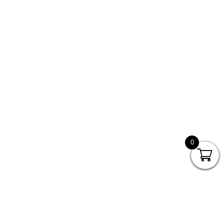
333-121-0515
Puebla
Centro Comercial Plaza Jazz, Town Center Sonata, planta baja, local
19, Av. Paseo Sinfonía #5, Lomas de Angelópolis, San Andrés
Cholula, Puebla, C.P. 72830.
222-241-9489
Tijuana
0
Plaza Viva Tijuana local 417. Av. de la Amistad #8800, Col. Zona
Urbana Río Tijuana. Tijuana, Baja California Norte. C.P. 22010
664-655-0047
Querétaro