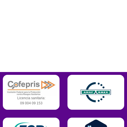
Querétaro
Plaza el Puente local 103 planta alta. Calle Epigmenio González #
913, Col. La Laborcilla, Santiago de Querétaro, Querétaro. C.P. 76168
442-245-3366
Contamos con certificaciones,
reconocimientos y permisos para operar.
Licencia sanitaria:
09 004 09 153