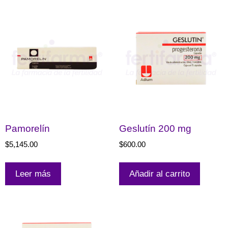
Pamorelín
Geslutín 200 mg
$
5,145.00
$
600.00
Leer más
Añadir al carrito