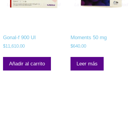
Gonal-f 900 UI
Moments 50 mg
$
11,610.00
$
640.00
Añadir al carrito
Leer más
Mapa de Sitio
Tienda en línea
Control de calidad
Blog
Videos
Contacto