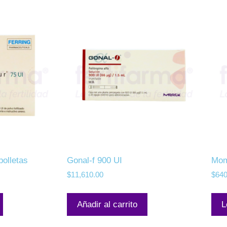
olletas
Gonal-f 900 UI
Mom
$
11,610.00
$
640
Añadir al carrito
L