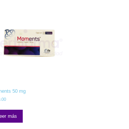
ents 50 mg
.00
eer más