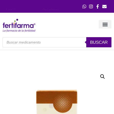
Querétaro:
(442) 245 3366
Guadalajara:
(33) 3121 
BUSCAR