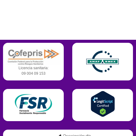
442-245-3366
Contamos con certificaciones,
reconocimientos y permisos para operar.
Licencia sanitaria:
09 004 09 153