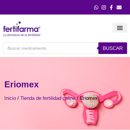
7
Querétaro:
(442) 245 3366
Guadalajara:
(33) 31
BUSCAR
Eriomex
Inicio
/
Tienda de fertilidad online
/ Eriomex