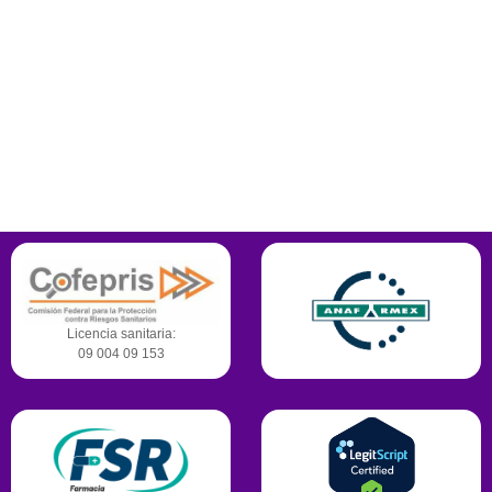
Plaza el Puente local 103 planta alta. Calle Epigmenio González #
913, Col. La Laborcilla, Santiago de Querétaro, Querétaro. C.P. 76168
442-245-3366
Contamos con certificaciones,
reconocimientos y permisos para operar.
Licencia sanitaria:
09 004 09 153