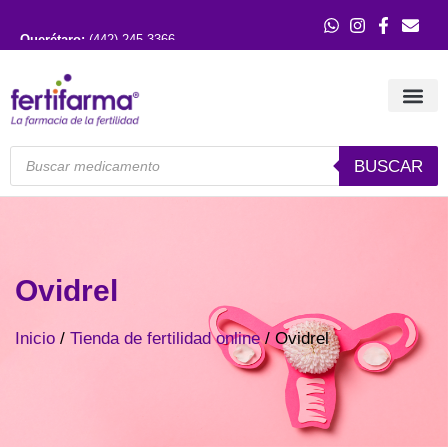
Querétaro:
(442) 245 3366
Guadalajara:
(33) 3121 0515
BUSCAR
Ovidrel
Inicio
/
Tienda de fertilidad online
/ Ovidrel