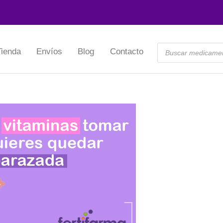
Querétaro:
(442) 245 3366
Gua
Tienda
Envíos
Blog
Contacto