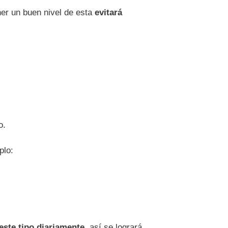
ner un buen nivel de esta
evitará
o.
plo:
este tipo diariamente
, así se logrará