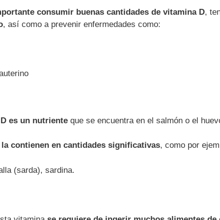
mportante consumir buenas cantidades de vitamina D
, te
o
, así como a prevenir enfermedades como:
auterino
 D es un nutriente
que se encuentra en el salmón o el huev
la contienen en cantidades significativas
, como por ejem
lla (sarda), sardina.
esta vitamina
se requiere de ingerir muchos alimentes de 