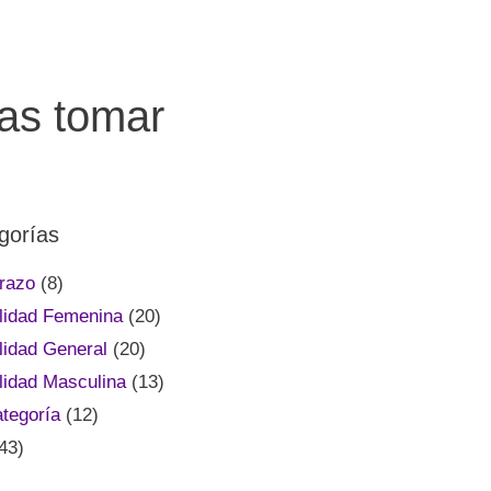
as tomar
gorías
razo
(8)
tilidad Femenina
(20)
ilidad General
(20)
ilidad Masculina
(13)
ategoría
(12)
43)