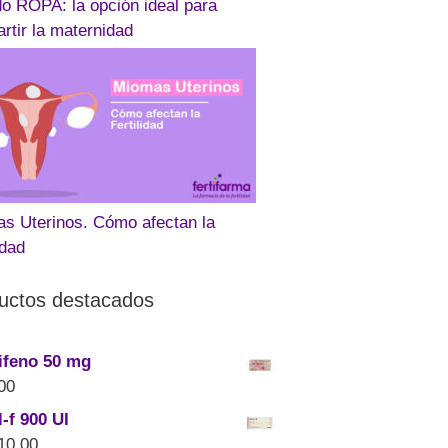
o ROPA: la opción ideal para
rtir la maternidad
s Uterinos. Cómo afectan la
idad
uctos destacados
ifeno 50 mg
00
-f 900 UI
10.00