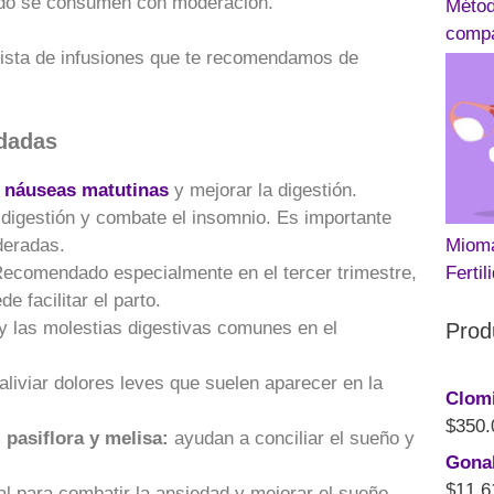
ando se consumen con moderación.
Métod
compa
lista de infusiones que te recomendamos de
ndadas
s
náuseas matutinas
y mejorar la digestión.
 digestión y combate el insomnio. Es importante
deradas.
Mioma
ecomendado especialmente en el tercer trimestre,
Fertil
e facilitar el parto.
z y las molestias digestivas comunes en el
Prod
aliviar dolores leves que suelen aparecer en la
Clom
$
350.
, pasiflora y melisa:
ayudan a conciliar el sueño y
Gonal
$
11,6
al para combatir la ansiedad y mejorar el sueño,