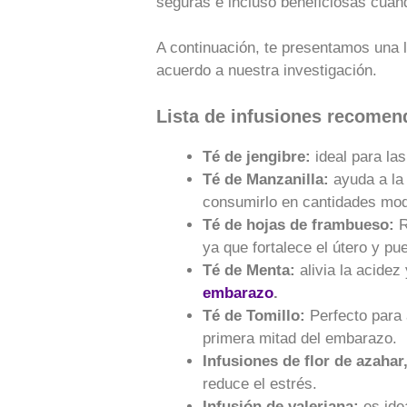
seguras e incluso beneficiosas cu
A continuación, te presentamos una 
acuerdo a nuestra investigación.
Lista de infusiones recome
Té de jengibre:
ideal para la
Té de Manzanilla:
ayuda a la
consumirlo en cantidades mo
Té de hojas de frambueso:
R
ya que fortalece el útero y pued
Té de Menta:
alivia la acide
embarazo
.
Té de Tomillo:
Perfecto para 
primera mitad del embarazo.
Infusiones de flor de azahar
reduce el estrés.
Infusión de valeriana:
es ide