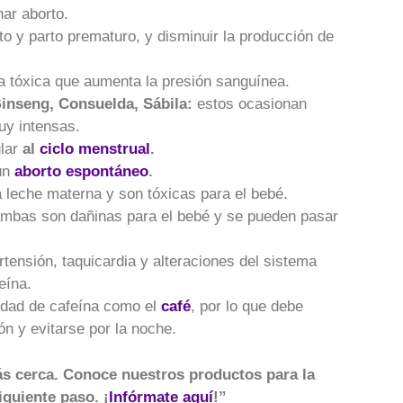
ar aborto.
o y parto prematuro, y disminuir la producción de
a tóxica que aumenta la presión sanguínea.
Ginseng, Consuelda, Sábila:
estos ocasionan
uy intensas.
ular
al
ciclo menstrual
.
un
aborto espontáneo
.
 leche materna y son tóxicas para el bebé.
mbas son dañinas para el bebé y se pueden pasar
tensión, taquicardia y alteraciones del sistema
eína.
idad de cafeína como el
café
, por lo que debe
 y evitarse por la noche.
s cerca. Conoce nuestros productos para la
siguiente paso. ¡
Infórmate aquí
!”