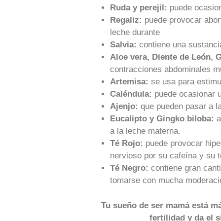
Ruda y perejil:
puede ocasion
Regaliz:
puede provocar abort
leche durante
Salvia:
contiene una sustanci
Aloe vera, Diente de León, 
contracciones abdominales m
Artemisa:
se usa para estim
Caléndula:
puede ocasionar 
Ajenjo:
que pueden pasar a la
Eucalipto y Gingko biloba:
a
a la leche materna.
Té Rojo:
puede provocar hiper
nervioso por su cafeína y su t
Té Negro:
contiene gran cant
tomarse con mucha moderación
Tu sueño de ser mamá está má
fertilidad y da el 