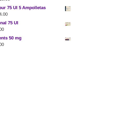
ur 75 UI 5 Ampolletas
4.00
nal 75 UI
00
nts 50 mg
00