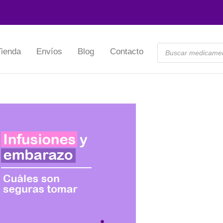
Querétaro:
(442) 245 3366
Guad
Tienda
Envíos
Blog
Contacto