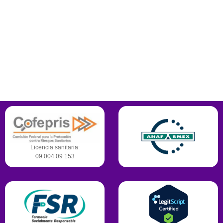
Plaza el Puente local 103 planta alta. Calle Epigmenio González #
913, Col. La Laborcilla, Santiago de Querétaro, Querétaro. C.P. 76168
442-245-3366
Contamos con certificaciones,
reconocimientos y permisos para operar.
Licencia sanitaria:
09 004 09 153