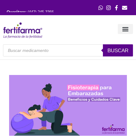
Querétaro:
(442) 245 3366
Guadalajara:
(33) 3121 0515
BUSCAR