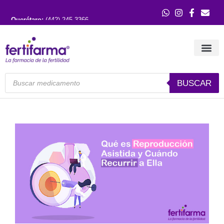
Querétaro:
(442) 245 3366
Guadalajara:
(33) 3121 0515
BUSCAR